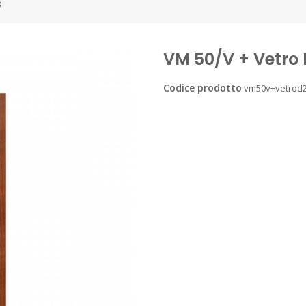
8
VM 50/V + Vetro 
Codice prodotto
vm50v+vetrod