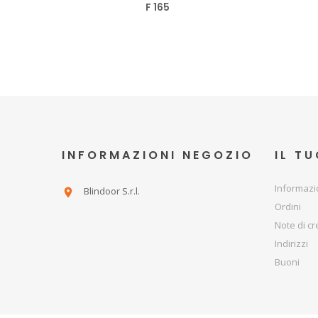
F 165
INFORMAZIONI NEGOZIO
IL T
Informazi
Blindoor S.r.l.

Ordini
Note di cr
Indirizzi
Buoni