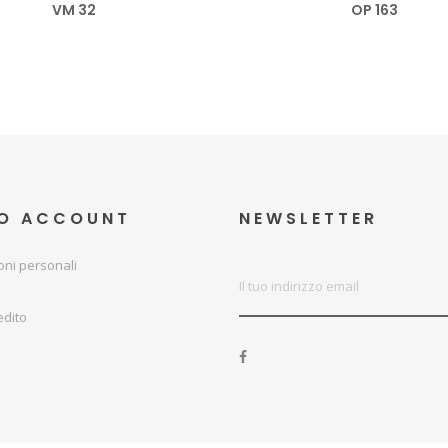
VM 32
OP 163
UO ACCOUNT
NEWSLETTER
oni personali
edito