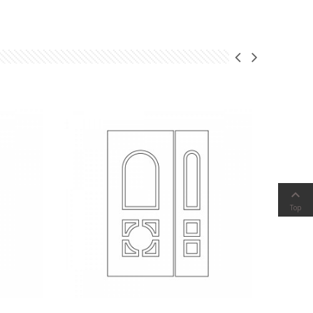

Top