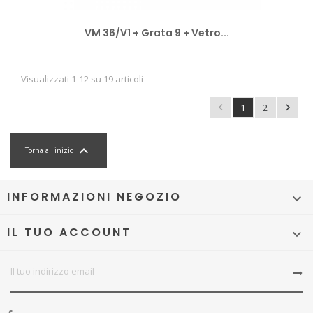
VM 36/V1 + Grata 9 + Vetro...
Visualizzati 1-12 su 19 articoli

1
2


Torna all'inizio
INFORMAZIONI NEGOZIO

IL TUO ACCOUNT
