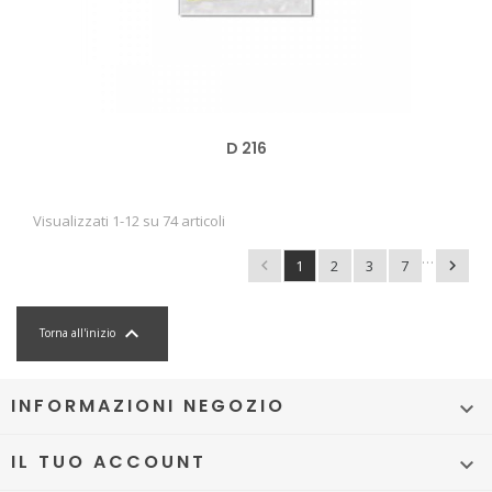
D 216
Visualizzati 1-12 su 74 articoli
…

1
2
3
7


Torna all'inizio
INFORMAZIONI NEGOZIO

IL TUO ACCOUNT
