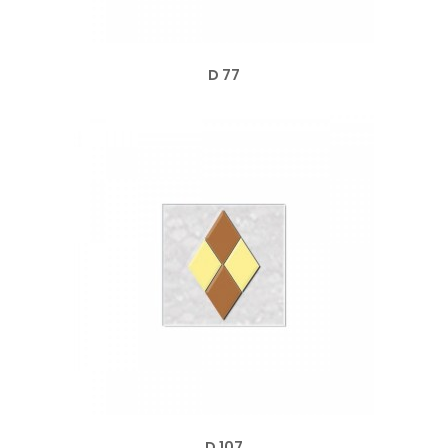
D 77
D 107