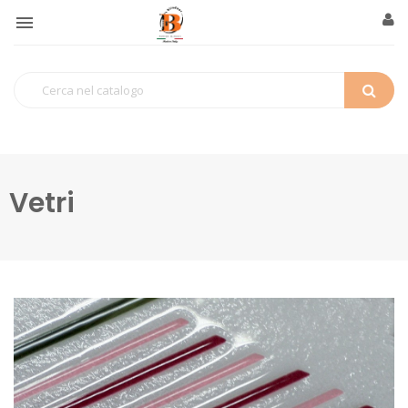

Vetri