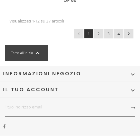
OP 85
Visualizzati 1-12 su 37 articoli

1
2
3
4


Torna all'inizio
INFORMAZIONI NEGOZIO

IL TUO ACCOUNT
