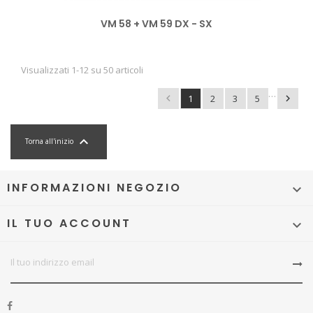
VM 58 + VM 59 DX - SX
Visualizzati 1-12 su 50 articoli
…

1
2
3
5


Torna all'inizio
INFORMAZIONI NEGOZIO

IL TUO ACCOUNT
