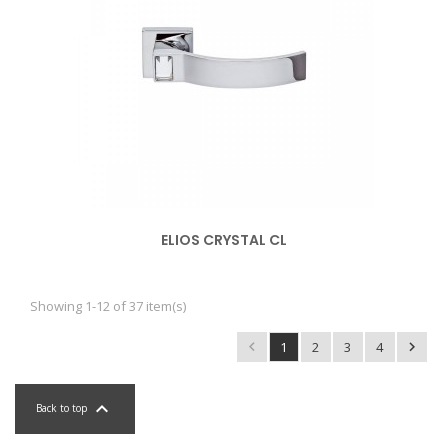
ELIOS CRYSTAL CL
Showing 1-12 of 37 item(s)

1
2
3
4


Back to top