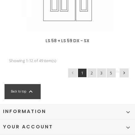
LS 58 + LS 59 DX - SX
Showing 1-12 of 49 item(s)
…

1
2
3
5


Back to top
INFORMATION

YOUR ACCOUNT
